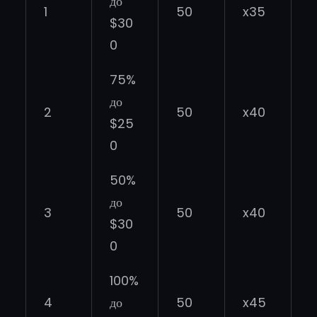
до
1
50
x35
$30
0
75%
до
2
50
x40
$25
0
50%
до
3
50
x40
$30
0
100%
4
до
50
x45