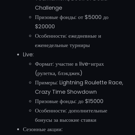
Challenge
Призовые фонды: от $5000 до
$20000
Особенности: ежедневные и
еженедельные турниры
Live:
Формат: участие в live-играх
(рулетка, блэкджек)
Примеры: Lightning Roulette Race,
Crazy Time Showdown
Призовые фонды: до $15000
Особенности: дополнительные
бонусы за высокие ставки
Сезонные акции: