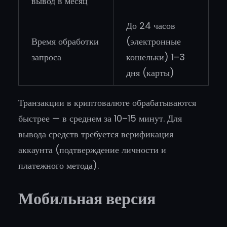
вывод в месяц
До 24 часов
Время обработки
(электронные
запроса
кошельки) 1–3
дня (карты)
Транзакции в криптовалюте обрабатываются
быстрее — в среднем за 10–15 минут. Для
вывода средств требуется верификация
аккаунта (подтверждение личности и
платежного метода).
Мобильная версия