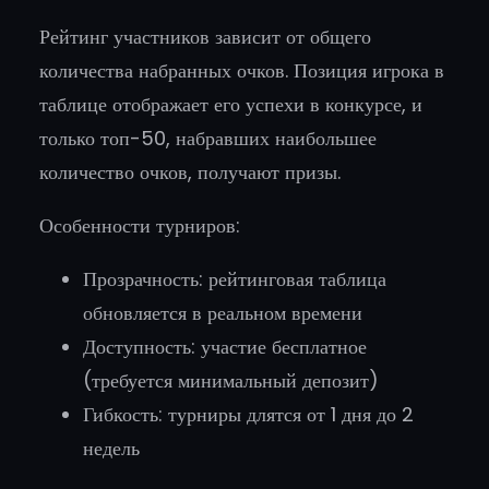
Рейтинг участников зависит от общего
количества набранных очков. Позиция игрока в
таблице отображает его успехи в конкурсе, и
только топ-50, набравших наибольшее
количество очков, получают призы.
Особенности турниров:
Прозрачность: рейтинговая таблица
обновляется в реальном времени
Доступность: участие бесплатное
(требуется минимальный депозит)
Гибкость: турниры длятся от 1 дня до 2
недель