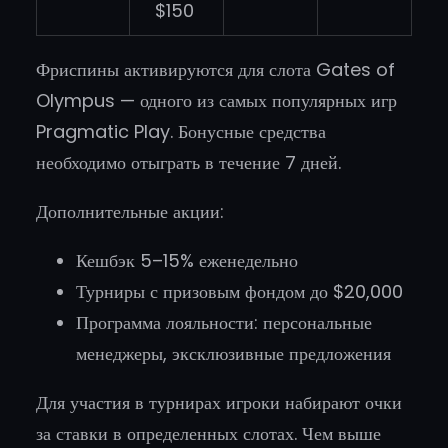
$150
Фриспины активируются для слота Gates of
Olympus — одного из самых популярных игр
Pragmatic Play. Бонусные средства
необходимо отыграть в течение 7 дней.
Дополнительные акции:
Кешбэк 5–15% еженедельно
Турниры с призовым фондом до $20,000
Программа лояльности: персональные
менеджеры, эксклюзивные предложения
Для участия в турнирах игроки набирают очки
за ставки в определенных слотах. Чем выше