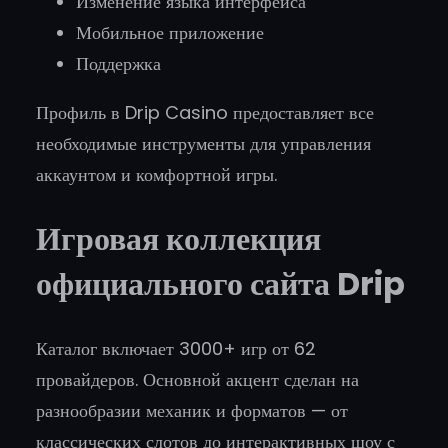
Изменение языка интерфейса
Мобильное приложение
Поддержка
Профиль в Drip Casino предоставляет все
необходимые инструменты для управления
аккаунтом и комфортной игры.
Игровая коллекция
официального сайта Drip
Каталог включает 3000+ игр от 62
провайдеров. Основной акцент сделан на
разнообразии механик и форматов — от
классических слотов до интерактивных шоу с