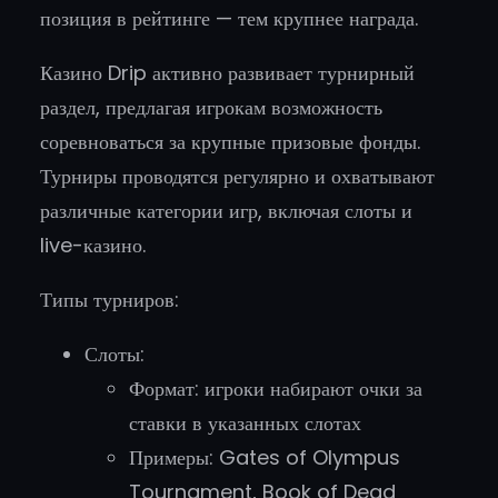
позиция в рейтинге — тем крупнее награда.
Казино Drip активно развивает турнирный
раздел, предлагая игрокам возможность
соревноваться за крупные призовые фонды.
Турниры проводятся регулярно и охватывают
различные категории игр, включая слоты и
live-казино.
Типы турниров:
Слоты:
Формат: игроки набирают очки за
ставки в указанных слотах
Примеры: Gates of Olympus
Tournament, Book of Dead