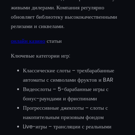
живыми дилерами. Компания регулярно
обновляет библиотеку высококачественными
релизами и сиквелами.
онлайн казино
статьи
Ключевые категории игр:
Классические слоты – трехбарабанные
автоматы с символами фруктов и BAR
Видеослоты – 5-барабанные игры с
бонус-раундами и фриспинами
Прогрессивные джекпоты – слоты с
накопительным призовым фондом
Live-игры – трансляции с реальными