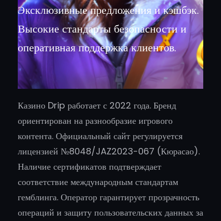
Эксклюзивные предложения и кэшбэк.
Высокие стандарты безопасности и
оперативная поддержка клиентов.
Казино Drip работает с 2022 года. Бренд
ориентирован на разнообразие игрового
контента. Официальный сайт регулируется
лицензией №8048/JAZ2023-067 (Кюрасао).
Наличие сертификатов подтверждает
соответствие международным стандартам
гемблинга. Оператор гарантирует прозрачность
операций и защиту пользовательских данных за